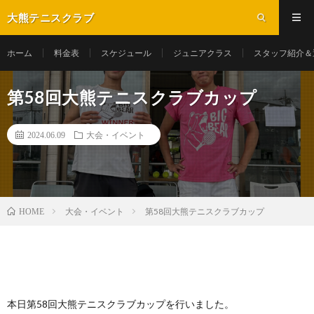
大熊テニスクラブ
ホーム
料金表
スケジュール
ジュニアクラス
スタッフ紹介＆
第58回大熊テニスクラブカップ
2024.06.09
大会・イベント
大会・イベント
第58回大熊テニスクラブカップ
HOME
本日第58回大熊テニスクラブカップを行いました。