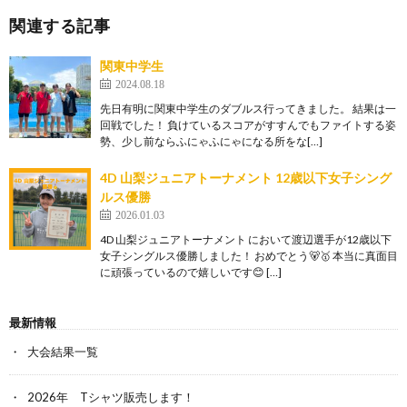
関連する記事
関東中学生
2024.08.18
先日有明に関東中学生のダブルス行ってきました。 結果は一
回戦でした！ 負けているスコアがすすんでもファイトする姿
勢、少し前ならふにゃふにゃになる所をな[…]
4D 山梨ジュニアトーナメント 12歳以下女子シング
ルス優勝
2026.01.03
4D 山梨ジュニアトーナメント において渡辺選手が12歳以下
女子シングルス優勝しました！ おめでとう🐻🥇 本当に真面目
に頑張っているので嬉しいです😊 […]
最新情報
大会結果一覧
2026年 Tシャツ販売します！