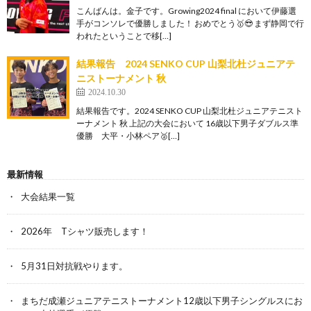
こんばんは。金子です。Growing2024 final において伊藤選
手がコンソレで優勝しました！ おめでとう🥇😎 まず静岡で行
われたということで移[…]
結果報告 2024 SENKO CUP ⼭梨北杜ジュニアテ
ニストーナメント 秋
2024.10.30
結果報告です。2024 SENKO CUP ⼭梨北杜ジュニアテニスト
ーナメント 秋 上記の大会において 16歳以下男子ダブルス準
優勝 大平・小林ペア🥈[…]
最新情報
大会結果一覧
2026年 Tシャツ販売します！
5月31日対抗戦やります。
まちだ成瀬ジュニアテニストーナメント12歳以下男子シングルスにお