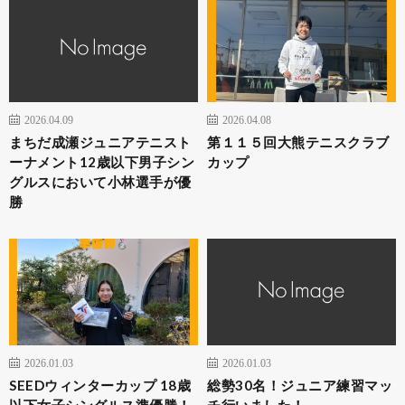
2026.04.09
2026.04.08
まちだ成瀬ジュニアテニスト
第１１５回大熊テニスクラブ
ーナメント12歳以下男子シン
カップ
グルスにおいて小林選手が優
勝
2026.01.03
2026.01.03
SEEDウィンターカップ 18歳
総勢30名！ジュニア練習マッ
以下女子シングルス準優勝！
チ行いました！