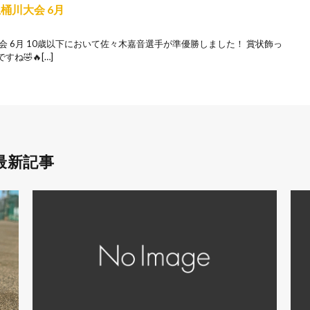
玉桶川大会 6月
会 6月 10歳以下において佐々木嘉音選手が準優勝しました！ 賞状飾っ
🤣🔥[…]
最新記事