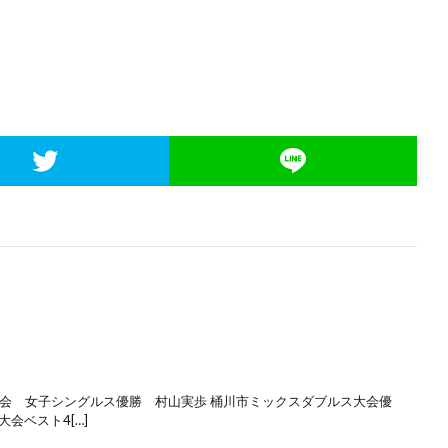
育大会 女子シングルス優勝 村山実歩 桶川市ミックスダブルス大会優
会ベスト4[…]