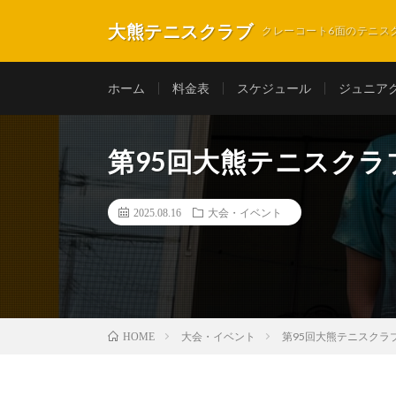
大熊テニスクラブ
クレーコート6面のテニス
ホーム
料金表
スケジュール
ジュニア
第95回大熊テニスク
2025.08.16
大会・イベント
大会・イベント
第95回大熊テニスク
HOME