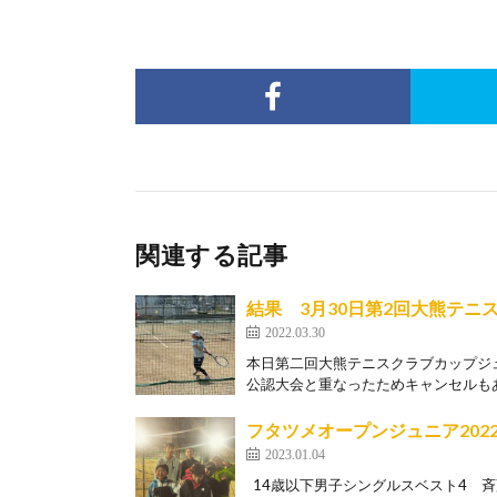
関連する記事
結果 3月30日第2回大熊テ
2022.03.30
本日第二回大熊テニスクラブカップジ
公認大会と重なったためキャンセルもあ
フタツメオープンジュニア202
2023.01.04
14歳以下男子シングルスベスト4 斉