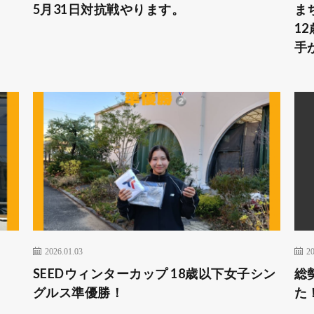
5月31日対抗戦やります。
ま
1
手
2026.01.03
20
SEEDウィンターカップ 18歳以下女子シン
総
グルス準優勝！
た